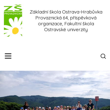
Skip
to
Základní škola Ostrava-Hrabůvka
content
Provaznická 64, příspěvková
organizace, Fakultní škola
Ostravské univerzity