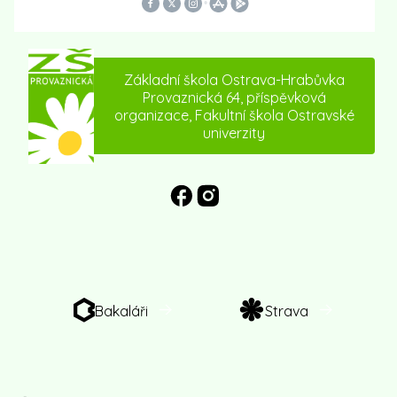
Základní škola Ostrava-Hrabůvka
Provaznická 64, příspěvková
organizace, Fakultní škola Ostravské
univerzity
Bakaláři
Strava