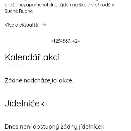
prožili nezapomenutelný týden na škole v přírodě v
Suché Rudné.…
Více o aktualitě
«
1
2
3
4
5
6
7
…
42
»
Navigace
Kalendář akcí
v
příspěvcích
Žádné nadcházející akce.
Jídelníček
Dnes není dostupný žádný jídelníček.