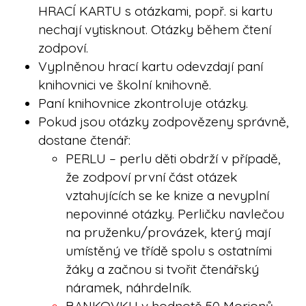
HRACÍ KARTU s otázkami, popř. si kartu
nechají vytisknout. Otázky během čtení
zodpoví.
Vyplněnou hrací kartu odevzdají paní
knihovnici ve školní knihovně.
Paní knihovnice zkontroluje otázky.
Pokud jsou otázky zodpovězeny správně,
dostane čtenář:
PERLU – perlu děti obdrží v případě,
že zodpoví první část otázek
vztahujících se ke knize a nevyplní
nepovinné otázky. Perličku navlečou
na pruženku/provázek, který mají
umístěný ve třídě spolu s ostatními
žáky a začnou si tvořit čtenářský
náramek, náhrdelník.