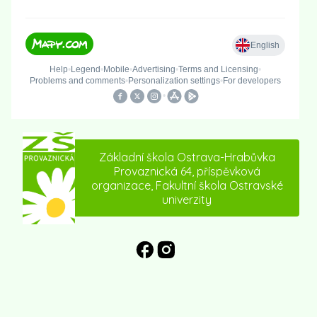
Základní škola Ostrava-Hrabůvka
Provaznická 64, příspěvková
organizace, Fakultní škola Ostravské
univerzity