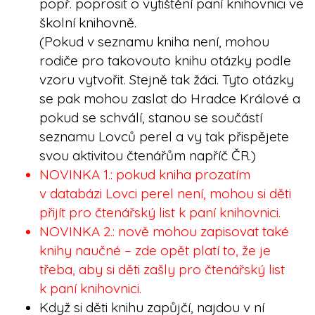
popř. poprosit o vytištění paní knihovnici ve
školní knihovně.
(Pokud v seznamu kniha není, mohou
rodiče pro takovouto knihu otázky podle
vzoru vytvořit. Stejně tak žáci. Tyto otázky
se pak mohou zaslat do Hradce Králové a
pokud se schválí, stanou se součástí
seznamu Lovců perel a vy tak přispějete
svou aktivitou čtenářům napříč ČR.)
NOVINKA 1.: pokud kniha prozatím
v databázi Lovci perel není, mohou si děti
přijít pro čtenářský list k paní knihovnici.
NOVINKA 2.: nově mohou zapisovat také
knihy naučné – zde opět platí to, že je
třeba, aby si děti zašly pro čtenářský list
k paní knihovnici.
Když si děti knihu zapůjčí, najdou v ní