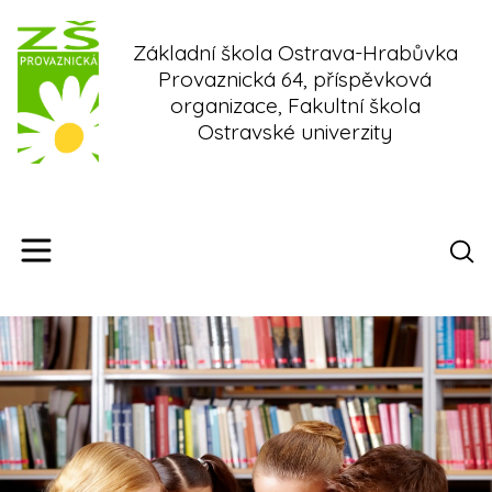
Skip
to
Základní škola Ostrava-Hrabůvka
content
Provaznická 64, příspěvková
organizace, Fakultní škola
Ostravské univerzity