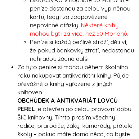
BANKOVKU v hodnotě 50 Morionů –
peníze dostanou za celou vyplněnou
kartu, tedy i za zodpovězené
nepovinné otázky.
Některé knihy
mohou být i za více, než 50 Morionů.
Peníze si každý pečlivě stráží, děti ví,
že pokud bankovky ztratí, nedostanou
náhradou žádné další.
Za tyto peníze si mohou během školního
roku nakupovat antikvariátní knihy. Půjde
převážně o knihy vyřazené z jiných
knihoven.
OBCHŮDEK A ANTIKVARIÁT LOVCŮ
PEREL
je otevřen po celou provozní dobu
ŠIC knihovny. Tímto prosím všechny
rodiče, prarodiče, žáky, kamarády, přátelé
školy – pokud máte doma něco, co byste