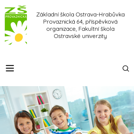
Skip
to
Základní škola Ostrava-Hrabůvka
content
Provaznická 64, příspěvková
organizace, Fakultní škola
Ostravské univerzity