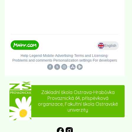
Základní škola Ostrava-Hrabůvka
Provaznická 64, příspěvková
organizace, Fakultní škola Ostravské
univerzity