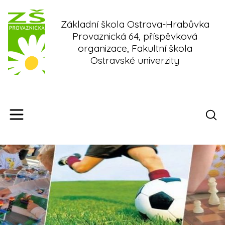
Skip
to
Základní škola Ostrava-Hrabůvka
content
Provaznická 64, příspěvková
organizace, Fakultní škola
Ostravské univerzity