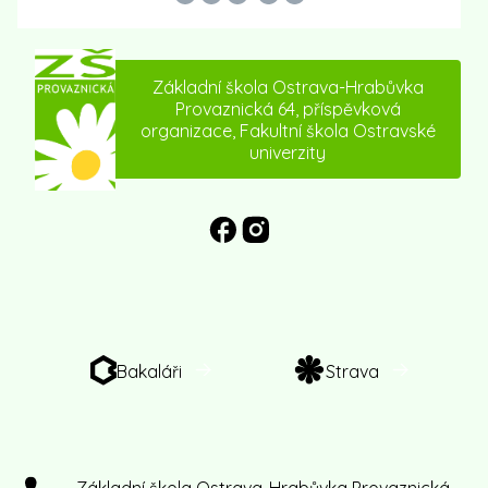
Základní škola Ostrava-Hrabůvka
Provaznická 64, příspěvková
organizace, Fakultní škola Ostravské
univerzity
Bakaláři
Strava
Základní škola Ostrava-Hrabůvka Provaznická