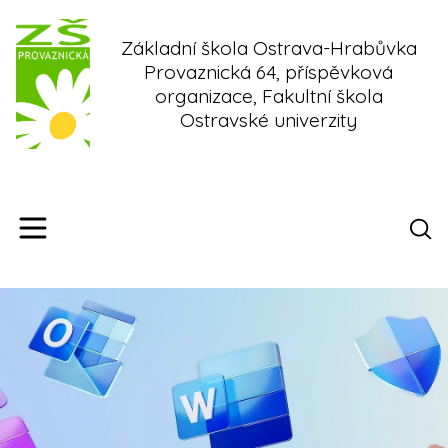
Skip
to
Základní škola Ostrava-Hrabůvka
content
Provaznická 64, příspěvková
organizace, Fakultní škola
Ostravské univerzity