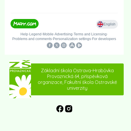
Základní škola Ostrava-Hrabůvka
Provaznická 64, příspěvková
organizace, Fakultní škola Ostravské
univerzity