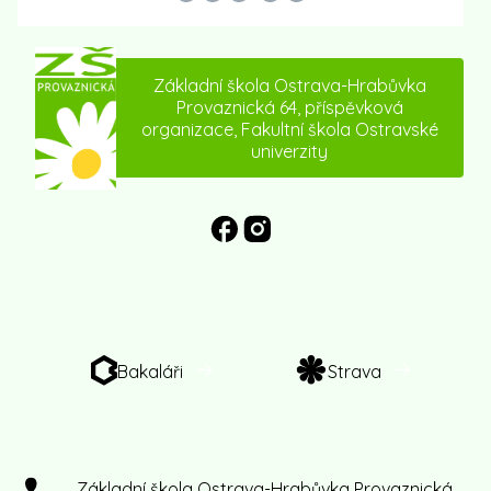
Základní škola Ostrava-Hrabůvka
Provaznická 64, příspěvková
organizace, Fakultní škola Ostravské
univerzity
Bakaláři
Strava
Základní škola Ostrava-Hrabůvka Provaznická