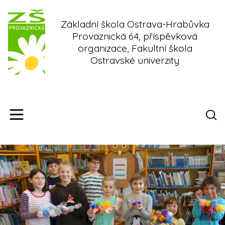
Skip
to
Základní škola Ostrava-Hrabůvka
content
Provaznická 64, příspěvková
organizace, Fakultní škola
Ostravské univerzity