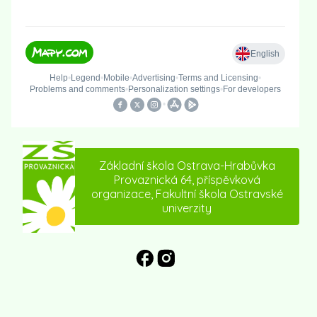
Základní škola Ostrava-Hrabůvka
Provaznická 64, příspěvková
organizace, Fakultní škola Ostravské
univerzity