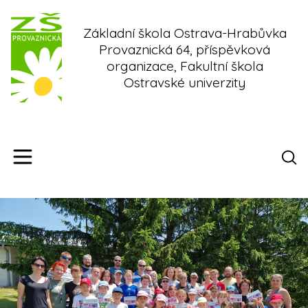
Skip
to
Základní škola Ostrava-Hrabůvka
content
Provaznická 64, příspěvková
organizace, Fakultní škola
Ostravské univerzity