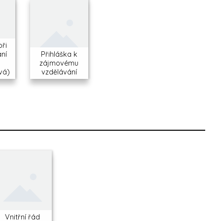
při
ní
Přihláška k
zájmovému
vá)
vzdělávání
Vnitřní řád