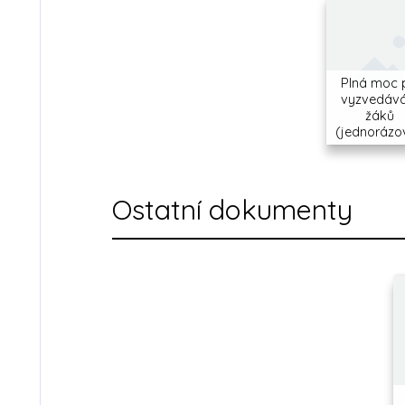
Plná moc 
vyzvedává
žáků
(jednorázo
Ostatní dokumenty