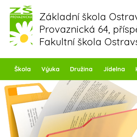
Skip
to
Základní škola Ostr
content
Provaznická 64, přís
Fakultní škola Ostrav
Škola
Výuka
Družina
Jídelna