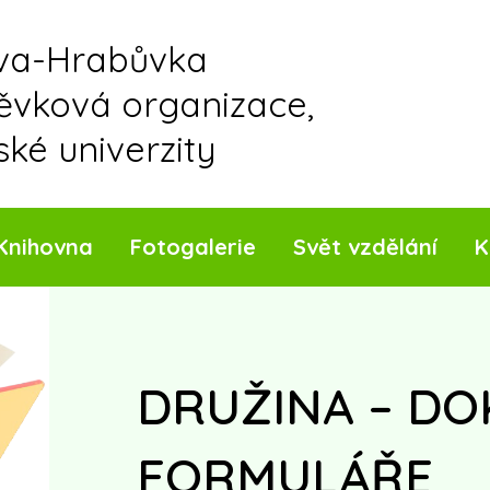
ava-Hrabůvka
pěvková organizace,
ské univerzity
Knihovna
Fotogalerie
Svět vzdělání
K
DRUŽINA – D
FORMULÁŘE