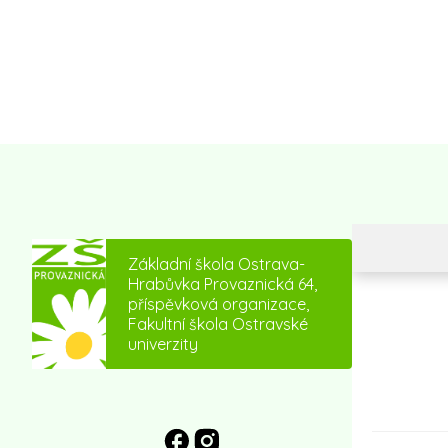
Základní škola Ostrava-
Hrabůvka Provaznická 64,
příspěvková organizace,
Fakultní škola Ostravské
univerzity