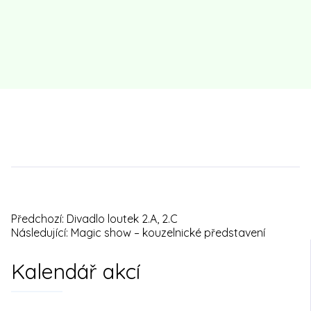
Předchozí:
Divadlo loutek 2.A, 2.C
Navigace
Následující:
Magic show – kouzelnické představení
pro
Kalendář akcí
příspěvek