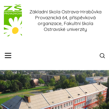
Skip
to
Základní škola Ostrava-Hrabůvka
content
Provaznická 64, příspěvková
organizace, Fakultní škola
Ostravské univerzity