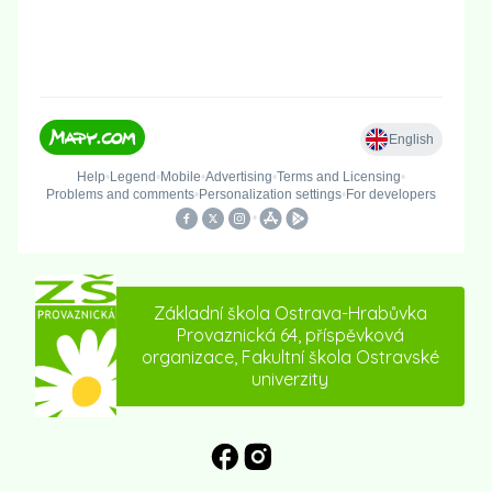
Základní škola Ostrava-Hrabůvka
Provaznická 64, příspěvková
organizace, Fakultní škola Ostravské
univerzity