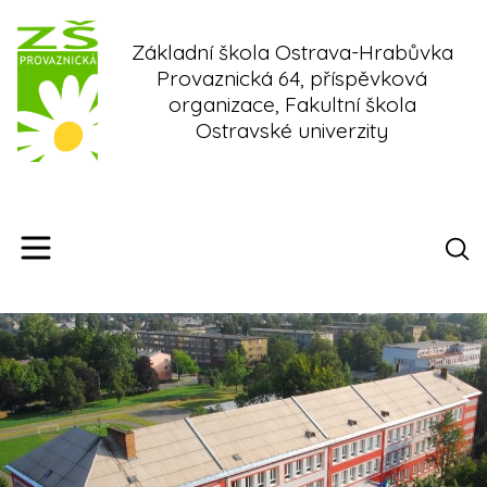
Skip
to
Základní škola Ostrava-Hrabůvka
content
Provaznická 64, příspěvková
organizace, Fakultní škola
Ostravské univerzity