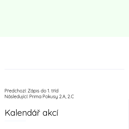
Předchozí:
Zápis do 1. tříd
Navigace
Následující:
Prima Pokusy 2.A, 2.C
pro
Kalendář akcí
příspěvek