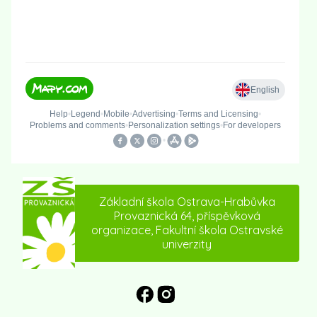
Základní škola Ostrava-Hrabůvka
Provaznická 64, příspěvková
organizace, Fakultní škola Ostravské
univerzity