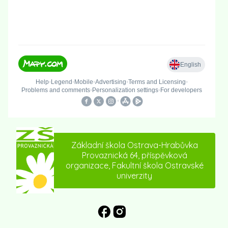
Základní škola Ostrava-Hrabůvka
Provaznická 64, příspěvková
organizace, Fakultní škola Ostravské
univerzity