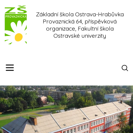
Skip
to
Základní škola Ostrava-Hrabůvka
content
Provaznická 64, příspěvková
organizace, Fakultní škola
Ostravské univerzity