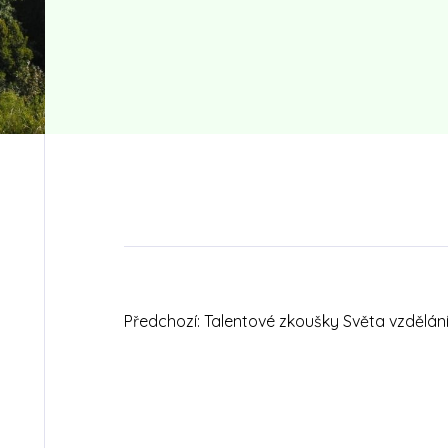
Předchozí:
Talentové zkoušky Světa vzdělán
Navigace
pro