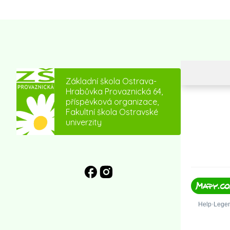
Základní škola Ostrava-
Hrabůvka Provaznická 64,
příspěvková organizace,
Fakultní škola Ostravské
univerzity