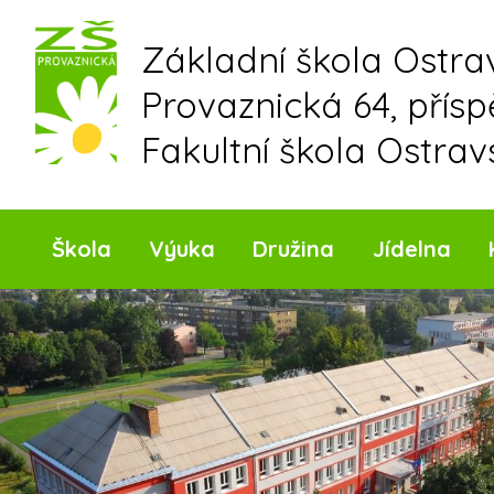
Skip
to
Základní škola Ostr
content
Provaznická 64, přís
Fakultní škola Ostrav
Škola
Výuka
Družina
Jídelna