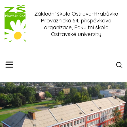
Skip
to
Základní škola Ostrava-Hrabůvka
content
Provaznická 64, příspěvková
organizace, Fakultní škola
Ostravské univerzity