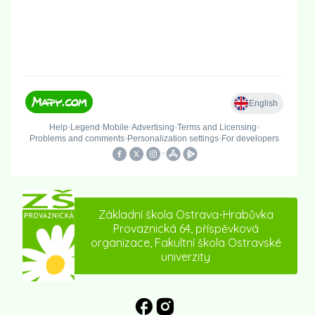
Základní škola Ostrava-Hrabůvka
Provaznická 64, příspěvková
organizace, Fakultní škola Ostravské
univerzity