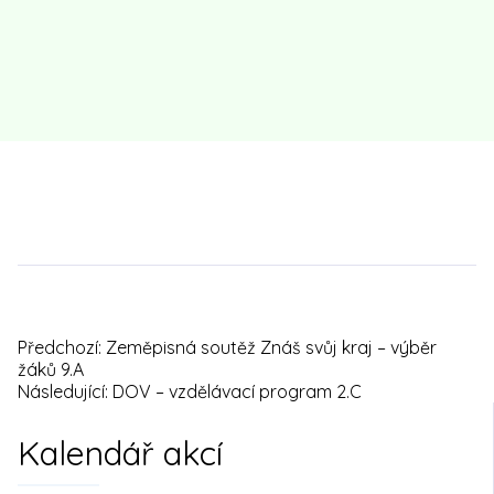
Předchozí:
Zeměpisná soutěž Znáš svůj kraj – výběr
Navigace
žáků 9.A
Následující:
DOV – vzdělávací program 2.C
pro
Kalendář akcí
příspěvek