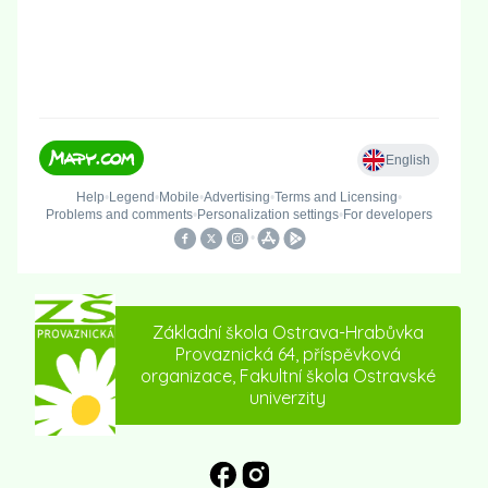
Základní škola Ostrava-Hrabůvka
Provaznická 64, příspěvková
organizace, Fakultní škola Ostravské
univerzity