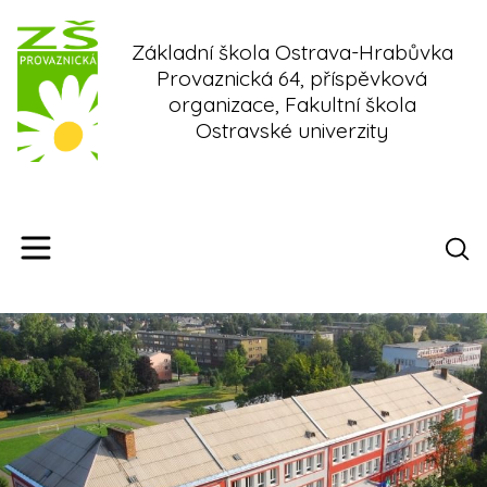
Skip
to
Základní škola Ostrava-Hrabůvka
content
Provaznická 64, příspěvková
organizace, Fakultní škola
Ostravské univerzity