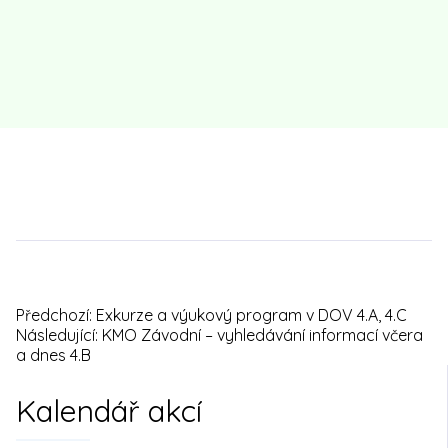
Předchozí:
Exkurze a výukový program v DOV 4.A, 4.C
Navigace
Následující:
KMO Závodní – vyhledávání informací včera
a dnes 4.B
pro
Kalendář akcí
příspěvek