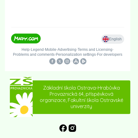
Základní škola Ostrava-Hrabůvka
Provaznická 64, příspěvková
organizace, Fakultní škola Ostravské
univerzity