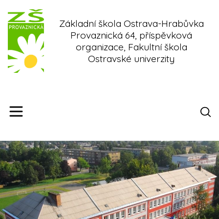
Skip
to
Základní škola Ostrava-Hrabůvka
content
Provaznická 64, příspěvková
organizace, Fakultní škola
Ostravské univerzity