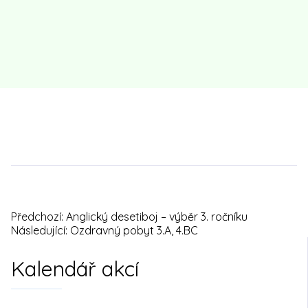
Předchozí:
Anglický desetiboj – výběr 3. ročníku
Navigace
Následující:
Ozdravný pobyt 3.A, 4.BC
pro
Kalendář akcí
příspěvek