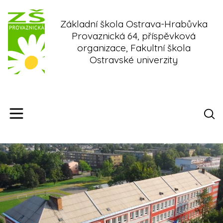
Skip
to
Základní škola Ostrava-Hrabůvka
content
Provaznická 64, příspěvková
organizace, Fakultní škola
Ostravské univerzity