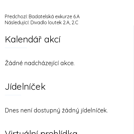
Předchozí:
Badatelská exkurze 6.A
Navigace
Následující:
Divadlo loutek 2.A, 2.C
pro
Kalendář akcí
příspěvek
Žádné nadcházející akce.
Jídelníček
Dnes není dostupný žádný jídelníček.
Virtuální prohlídka