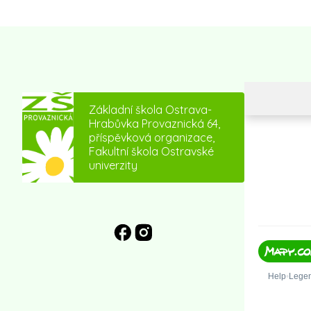
Základní škola Ostrava-
Hrabůvka Provaznická 64,
příspěvková organizace,
Fakultní škola Ostravské
univerzity