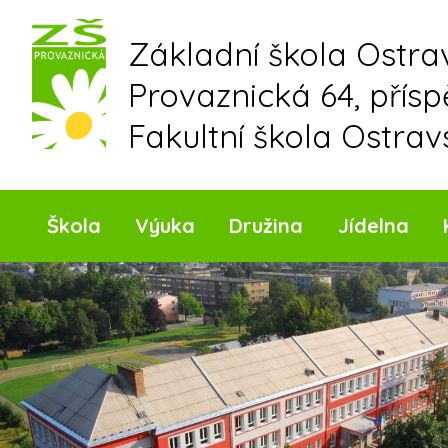
Skip
to
Základní škola Ostr
content
Provaznická 64, přís
Fakultní škola Ostrav
Škola
Výuka
Družina
Jídelna