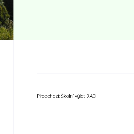
Předchozí:
Školní výlet 9.AB
Navigace
pro