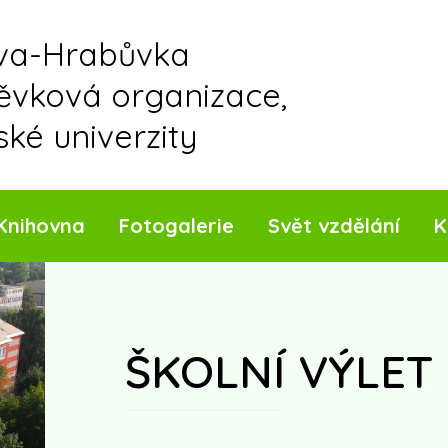
ava-Hrabůvka
pěvková organizace,
ské univerzity
Knihovna
Fotogalerie
Svět vzdělání
K
ŠKOLNÍ VÝLET 