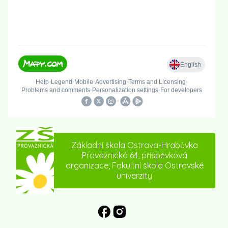
Základní škola Ostrava-Hrabůvka
Provaznická 64, příspěvková
organizace, Fakultní škola Ostravské
univerzity