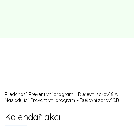
Předchozí:
Preventivní program – Duševní zdraví 8.A
Navigace
Následující:
Preventivní program – Duševní zdraví 9.B
pro
Kalendář akcí
příspěvek