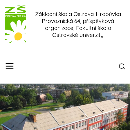
Skip
to
Základní škola Ostrava-Hrabůvka
content
Provaznická 64, příspěvková
organizace, Fakultní škola
Ostravské univerzity