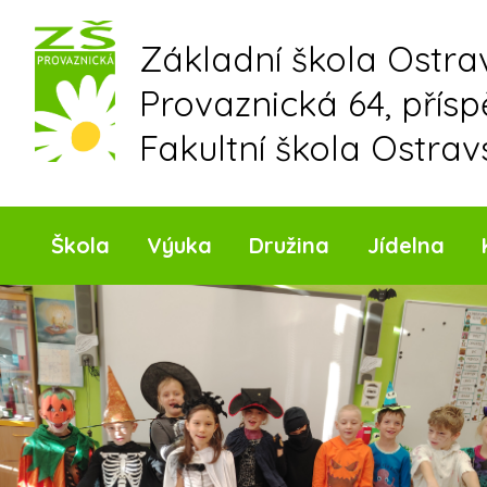
Skip
to
Základní škola Ostr
content
Provaznická 64, přís
Fakultní škola Ostrav
Škola
Výuka
Družina
Jídelna