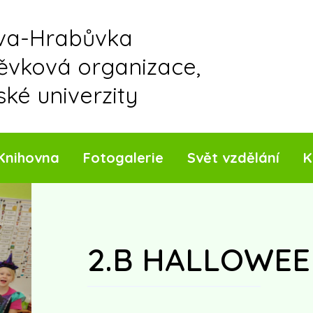
ava-Hrabůvka
pěvková organizace,
ské univerzity
Knihovna
Fotogalerie
Svět vzdělání
K
2.B HALLOWE