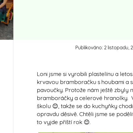
Publikováno:
2 listopadu, 
Loni jsme si vyrobili plastelínu a letos
krvavou bramboračku s houbami a s
pavoučky. Protože nám ještě zbyly něj
bramboráčky a celerové hranolky. V
školu 😊, takže se do kuchyňky chodili
opravdu děsivě. Chtěli jsme se poděli
to vyjde příští rok 😊.