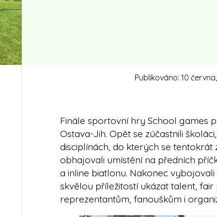
Publikováno:
10 června
Finále sportovní hry School games pr
Ostava-Jih. Opět se zúčastnili školáci
disciplínách, do kterých se tentokrát z
obhajovali umístění na předních příčk
a inline biatlonu. Nakonec vybojovali 6
skvělou příležitostí ukázat talent, f
reprezentantům, fanouškům i organi