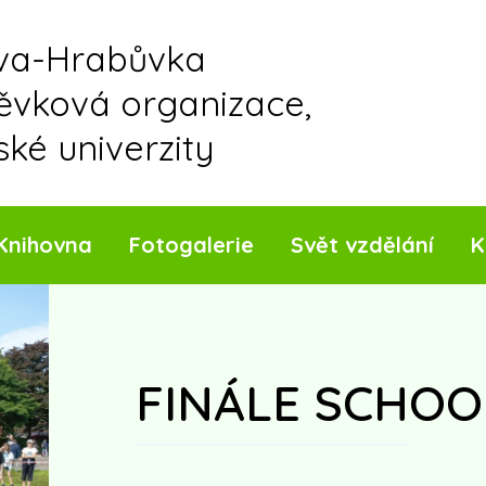
ava-Hrabůvka
pěvková organizace,
ské univerzity
Knihovna
Fotogalerie
Svět vzdělání
K
FINÁLE SCHOO