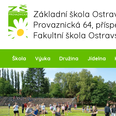
Skip
to
Základní škola Ostr
content
Provaznická 64, přís
Fakultní škola Ostrav
Škola
Výuka
Družina
Jídelna