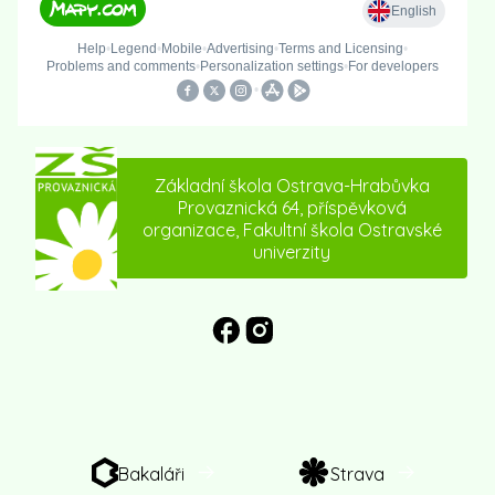
Základní škola Ostrava-Hrabůvka
Provaznická 64, příspěvková
organizace, Fakultní škola Ostravské
univerzity
Bakaláři
Strava