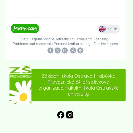
Základní škola Ostrava-Hrabůvka
Provaznická 64, příspěvková
organizace, Fakultní škola Ostravské
univerzity