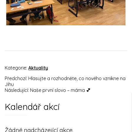
Kategorie:
Aktuality
Předchozí:
Hlasujte a rozhodněte, co nového vznikne na
Navigace
Jihu
Následující:
Naše první slovo – máma 💕
pro
Kalendář akcí
příspěvek
Žádné nadcházející akce.