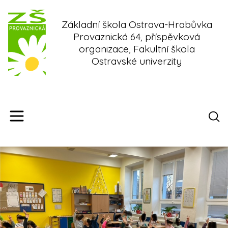
Skip
to
Základní škola Ostrava-Hrabůvka
content
Provaznická 64, příspěvková
organizace, Fakultní škola
Ostravské univerzity