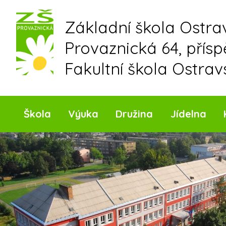
Skip
to
Základní škola Ostr
content
Provaznická 64, přís
Fakultní škola Ostrav
Škola
Výuka
Družina
Jídelna