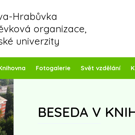
ava-Hrabůvka
pěvková organizace,
ské univerzity
Knihovna
Fotogalerie
Svět vzdělání
K
BESEDA V KNI