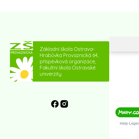
Základní škola Ostrava-
Hrabůvka Provaznická 64,
příspěvková organizace,
Fakultní škola Ostravské
univerzity