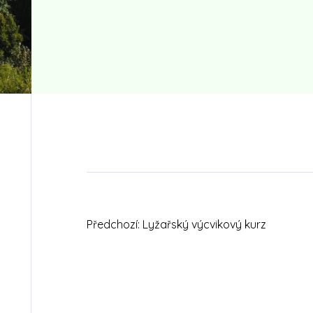
Předchozí:
Lyžařský výcvikový kurz
Navigace
pro