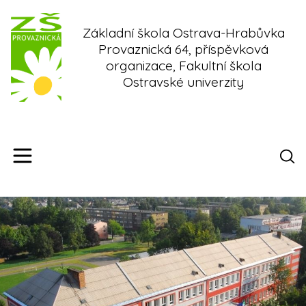
Skip
to
Základní škola Ostrava-Hrabůvka
content
Provaznická 64, příspěvková
organizace, Fakultní škola
Ostravské univerzity