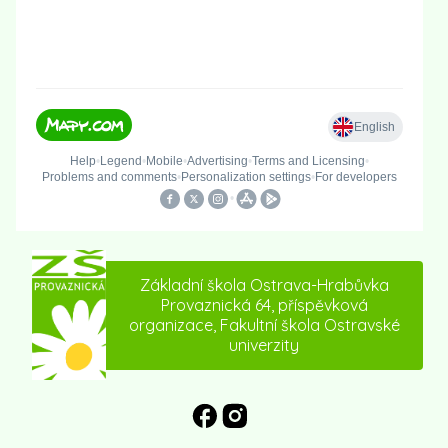
Základní škola Ostrava-Hrabůvka
Provaznická 64, příspěvková
organizace, Fakultní škola Ostravské
univerzity