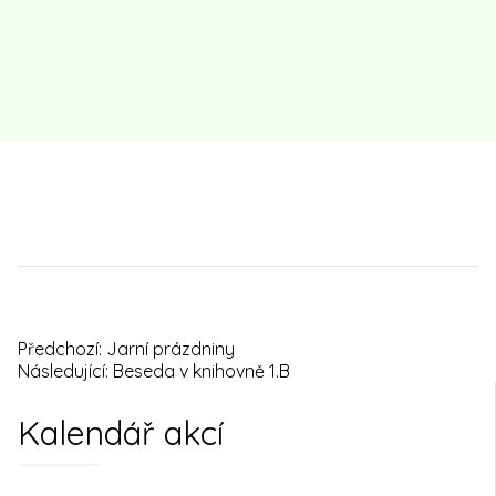
Předchozí:
Jarní prázdniny
Navigace
Následující:
Beseda v knihovně 1.B
pro
Kalendář akcí
příspěvek