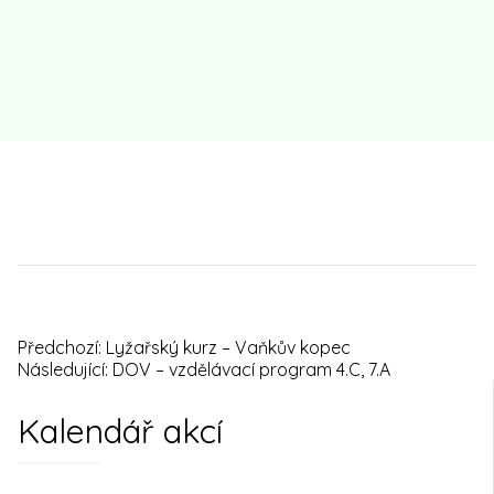
Předchozí:
Lyžařský kurz – Vaňkův kopec
Navigace
Následující:
DOV – vzdělávací program 4.C, 7.A
pro
Kalendář akcí
příspěvek