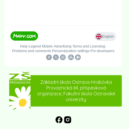
Základní škola Ostrava-Hrabůvka
Provaznická 64, příspěvková
organizace, Fakultní škola Ostravské
univerzity