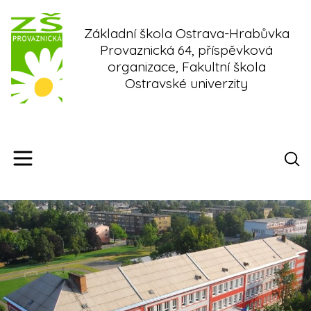
Skip
to
Základní škola Ostrava-Hrabůvka
content
Provaznická 64, příspěvková
organizace, Fakultní škola
Ostravské univerzity