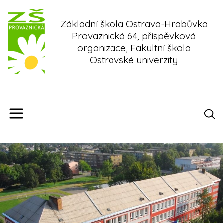
Skip
to
Základní škola Ostrava-Hrabůvka
content
Provaznická 64, příspěvková
organizace, Fakultní škola
Ostravské univerzity