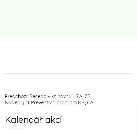
Předchozí:
Beseda v knihovně – 7.A, 7.B
Navigace
Následující:
Preventivní program 8.B, 6.A
pro
Kalendář akcí
příspěvek