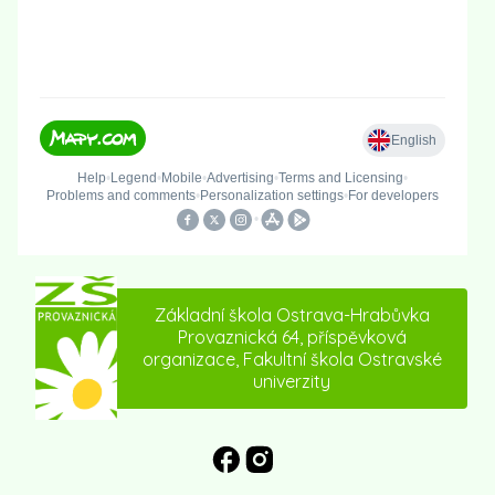
Základní škola Ostrava-Hrabůvka
Provaznická 64, příspěvková
organizace, Fakultní škola Ostravské
univerzity