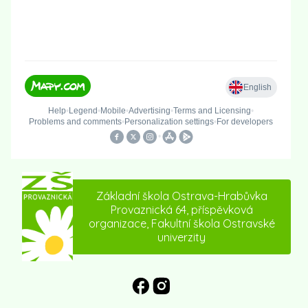
Základní škola Ostrava-Hrabůvka
Provaznická 64, příspěvková
organizace, Fakultní škola Ostravské
univerzity