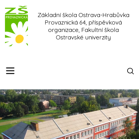
Skip
to
Základní škola Ostrava-Hrabůvka
content
Provaznická 64, příspěvková
organizace, Fakultní škola
Ostravské univerzity