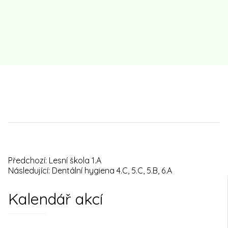
Předchozí:
Lesní škola 1.A
Navigace
Následující:
Dentální hygiena 4.C, 5.C, 5.B, 6.A
pro
Kalendář akcí
příspěvek