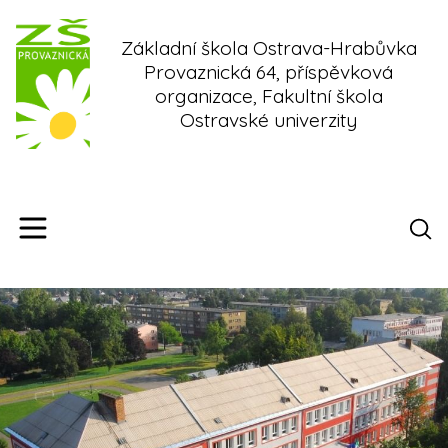
Skip
to
Základní škola Ostrava-Hrabůvka
content
Provaznická 64, příspěvková
organizace, Fakultní škola
Ostravské univerzity