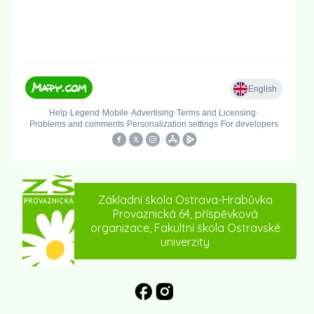
Základní škola Ostrava-Hrabůvka
Provaznická 64, příspěvková
organizace, Fakultní škola Ostravské
univerzity