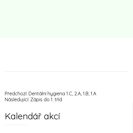
Předchozí:
Dentální hygiena 1.C, 2.A, 1.B, 1.A
Navigace
Následující:
Zápis do 1. tříd
pro
Kalendář akcí
příspěvek