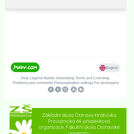
Základní škola Ostrava-Hrabůvka
Provaznická 64, příspěvková
organizace, Fakultní škola Ostravské
univerzity