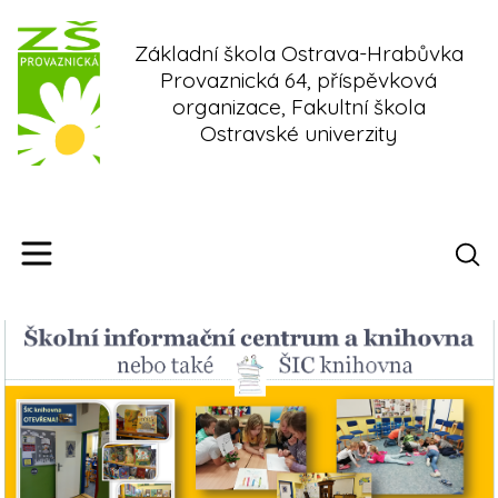
Skip
to
Základní škola Ostrava-Hrabůvka
content
Provaznická 64, příspěvková
organizace, Fakultní škola
Ostravské univerzity