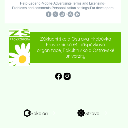
Základní škola Ostrava-Hrabůvka
Provaznická 64, příspěvková
organizace, Fakultní škola Ostravské
univerzity
Bakaláři
Strava