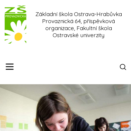
Skip
to
Základní škola Ostrava-Hrabůvka
content
Provaznická 64, příspěvková
organizace, Fakultní škola
Ostravské univerzity