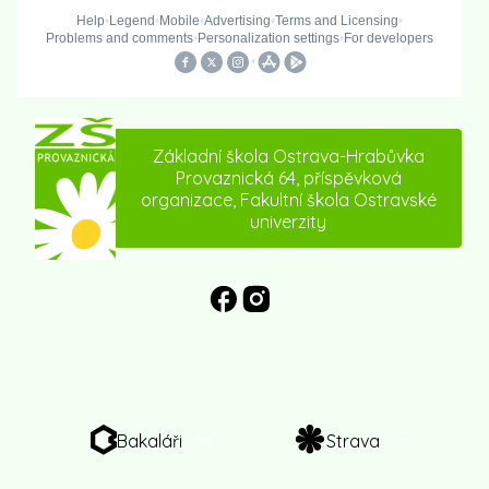
Základní škola Ostrava-Hrabůvka
Provaznická 64, příspěvková
organizace, Fakultní škola Ostravské
univerzity
Bakaláři
Strava