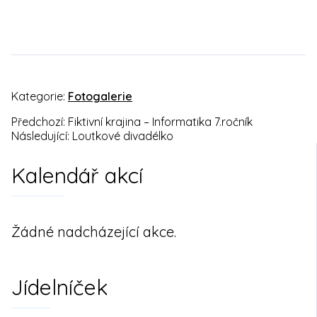
Kategorie:
Fotogalerie
Předchozí:
Fiktivní krajina – Informatika 7.ročník
Navigace
Následující:
Loutkové divadélko
pro
Kalendář akcí
příspěvek
Žádné nadcházející akce.
Jídelníček