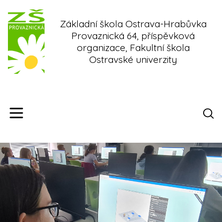
Skip
to
Základní škola Ostrava-Hrabůvka
content
Provaznická 64, příspěvková
organizace, Fakultní škola
Ostravské univerzity