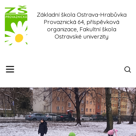
Skip
to
Základní škola Ostrava-Hrabůvka
content
Provaznická 64, příspěvková
organizace, Fakultní škola
Ostravské univerzity