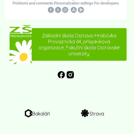
Základní škola Ostrava-Hrabůvka
Provaznická 64, příspěvková
organizace, Fakultní škola Ostravské
univerzity
Bakaláři
Strava