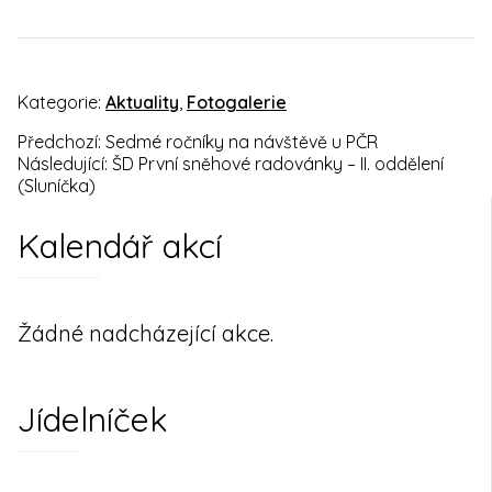
Kategorie:
Aktuality
,
Fotogalerie
Předchozí:
Sedmé ročníky na návštěvě u PČR
Navigace
Následující:
ŠD První sněhové radovánky – II. oddělení
(Sluníčka)
pro
Kalendář akcí
příspěvek
Žádné nadcházející akce.
Jídelníček