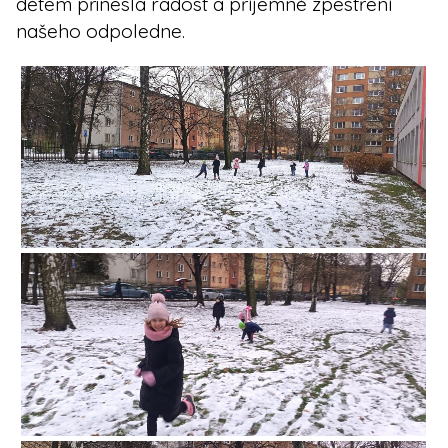
dětem přinesla radost a příjemné zpestření
našeho odpoledne.