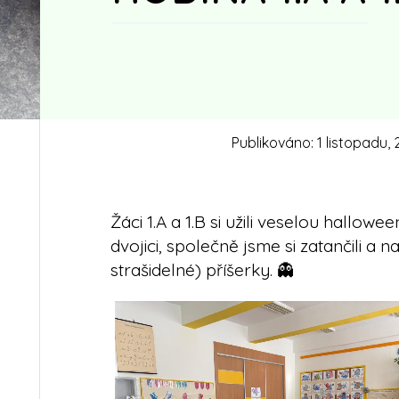
Publikováno:
1 listopadu,
Žáci 1.A a 1.B si užili veselou hallo
dvojici, společně jsme si zatančili a 
strašidelné) příšerky. 👻