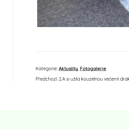
Kategorie:
Aktuality
,
Fotogalerie
Předchozí:
2.A si užila kouzelnou večerní dra
Navigace
pro
příspěvek