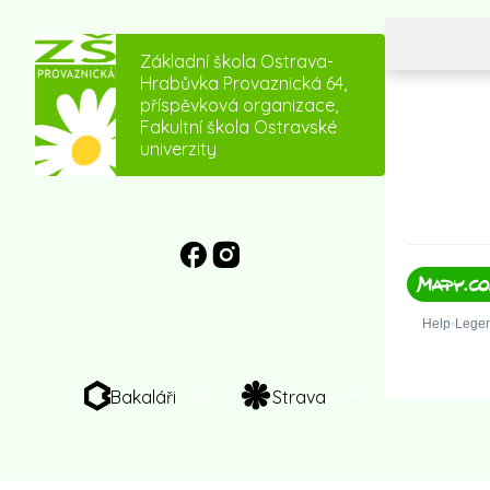
Základní škola Ostrava-
Hrabůvka Provaznická 64,
příspěvková organizace,
Fakultní škola Ostravské
univerzity
Bakaláři
Strava