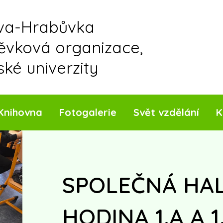
ava-Hrabůvka
pěvková organizace,
ské univerzity
Knihovna
Fotogalerie
Svět vzdělání
K
SPOLEČNÁ HA
HODINA 1.A A 1