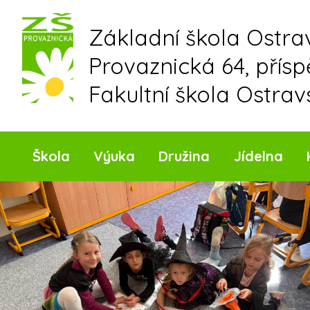
Skip
to
Základní škola Ostr
content
Provaznická 64, přís
Fakultní škola Ostrav
Škola
Výuka
Družina
Jídelna