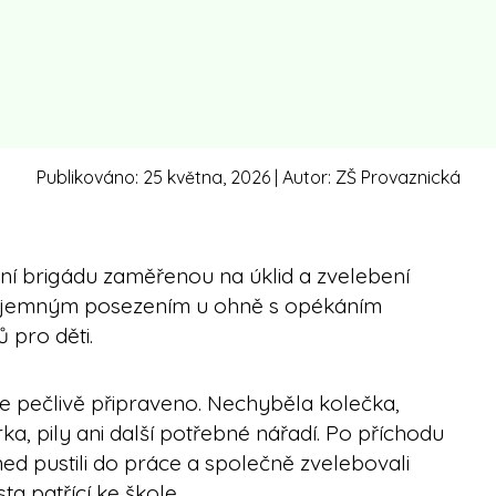
Publikováno:
25 května, 2026
| Autor:
ZŠ Provaznická
ční brigádu zaměřenou na úklid a zvelebení
příjemným posezením u ohně s opékáním
pro děti.
e pečlivě připraveno. Nechyběla kolečka,
a, pily ani další potřebné nářadí. Po příchodu
ned pustili do práce a společně zvelebovali
ta patřící ke škole.