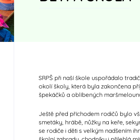
SRPŠ při naší škole uspořádalo tradi
okolí školy, která byla zakončena 
špekáčků a oblíbených maršmelounů 
Ještě před příchodem rodičů bylo vš
smetáky, hrábě, nůžky na keře, sekyrk
se rodiče i děti s velkým nadšením ih
školní zahradu, chodníky i přilehlá mís