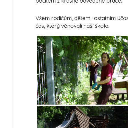
pocitem z krásně odvedené práce.
Všem rodičům, dětem i ostatním úča
čas, který věnovali naší škole.