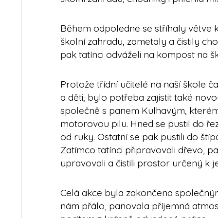
Během odpoledne se stříhaly větve k
školní zahradu, zametaly a čistily c
pak tatínci odváželi na kompost na š
Protože třídní učitelé na naší škole 
a děti, bylo potřeba zajistit také nov
společně s panem Kulhavým, kterému 
motorovou pilu. Hned se pustil do ř
od ruky. Ostatní se pak pustili do ští
Zatímco tatínci připravovali dřevo, p
upravovali a čistili prostor určený k 
Celá akce byla zakončena společný
nám přálo, panovala příjemná atmos