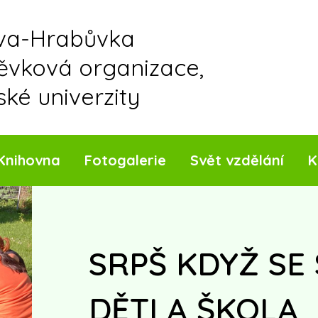
ava-Hrabůvka
pěvková organizace,
ské univerzity
Knihovna
Fotogalerie
Svět vzdělání
K
SRPŠ KDYŽ SE 
DĚTI A ŠKOLA