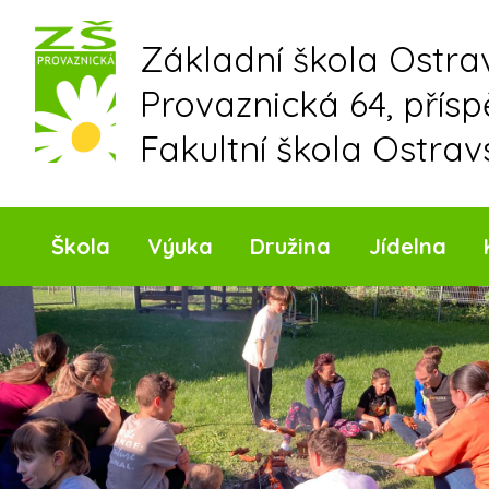
Skip
to
Základní škola Ostr
content
Provaznická 64, přís
Fakultní škola Ostrav
Škola
Výuka
Družina
Jídelna