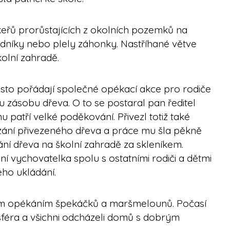
eřů prorůstajících z okolních pozemků na
hodníky nebo plely záhonky. Nastříhané větve
kolní zahradě.
často pořádají společné opékací akce pro rodiče
ou zásobu dřeva. O to se postaral pan ředitel
patří velké poděkování. Přivezl totiž také
ezání přivezeného dřeva a práce mu šla pěkně
pání dřeva na školní zahradě za skleníkem.
aní vychovatelka spolu s ostatními rodiči a dětmi
jeho ukládání.
m opékáním špekáčků a maršmelounů. Počasí
féra a všichni odcházeli domů s dobrým