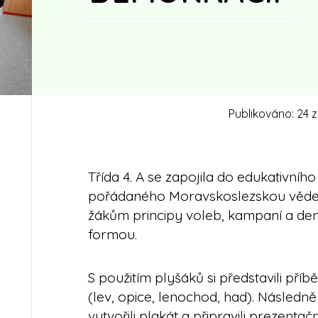
Publikováno:
24 z
Třída 4. A se zapojila do edukativníh
pořádaného Moravskoslezskou vědecko
žákům principy voleb, kampaní a dem
formou.
S použitím plyšáků si představili příb
(lev, opice, lenochod, had). Následně
vytvořili plakát a připravili prezenta