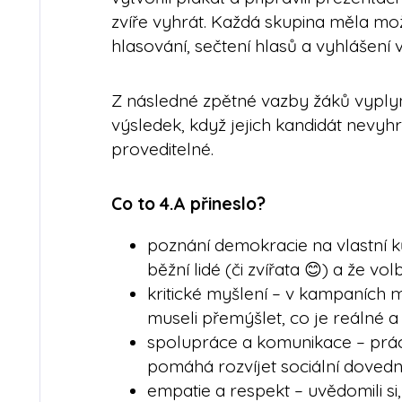
zvíře vyhrát. Každá skupina měla možn
hlasování, sečtení hlasů a vyhlášení v
Z následné zpětné vazby žáků vyplyn
výsledek, když jejich kandidát nevyhrál
proveditelné.
Co to 4.A přineslo?
poznání demokracie na vlastní kůž
běžní lidé (či zvířata 😊) a že vol
kritické myšlení – v kampaních m
museli přemýšlet, co je reálné a 
spolupráce a komunikace – prác
pomáhá rozvíjet sociální dovedno
empatie a respekt – uvědomili s