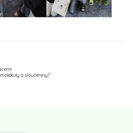
macemi
d molekuly a sloučeniny?