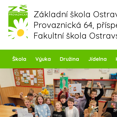
Skip
to
Základní škola Ostr
content
Provaznická 64, přís
Fakultní škola Ostrav
Škola
Výuka
Družina
Jídelna