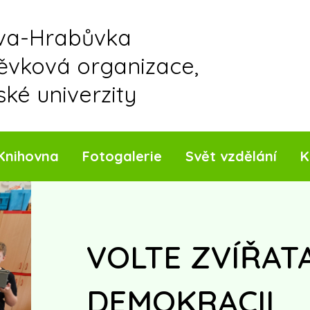
ava-Hrabůvka
pěvková organizace,
ské univerzity
Knihovna
Fotogalerie
Svět vzdělání
K
VOLTE ZVÍŘATA
DEMOKRACII