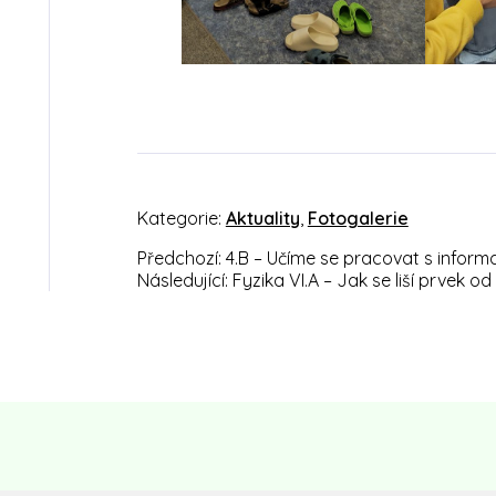
Kategorie:
Aktuality
,
Fotogalerie
Předchozí:
4.B – Učíme se pracovat s infor
Navigace
Následující:
Fyzika VI.A – Jak se liší prvek o
pro
příspěvek