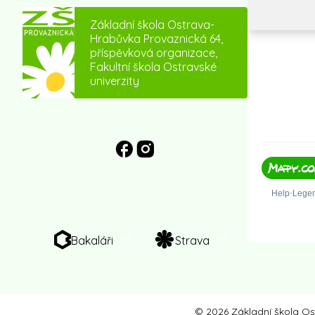
Základní škola Ostrava-
Hrabůvka Provaznická 64,
příspěvková organizace,
Fakultní škola Ostravské
univerzity
Bakaláři
Strava
© 2026 Základní škola Os