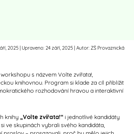
áří, 2025
| Upraveno:
24 září, 2025
| Autor:
ZŠ Provaznická
o workshopu s názvem Volte zvířata!,
u knihovnou. Program si klade za cíl přiblížit
okratického rozhodování hravou a interaktivní
ěh knihy
„Volte zvířata!“
i jednotlivé kandidáty
 si ve skupinách vybrali svého kandidáta,
ční proslov – prosazovali, proč by mělo jejich