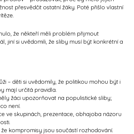
ost přesvědčit ostatní žáky. Poté přišlo vlastní
ítěze.
ulo, že někteří měli problém přijmout
, jiní si uvědomili, že sliby musí být konkrétní a
i – děti si uvědomily, že politikou mohou být i
by mají určitá pravidla.
ěly žáci upozorňovat na populistické sliby;
co není.
e ve skupinách, prezentace, obhajoba názoru
sti.
i, že kompromisy jsou součástí rozhodování.