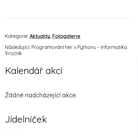
Kategorie:
Aktuality
,
Fotogalerie
Následující:
Programování her v Pythonu – Informatika
Navigace
9.ročník
pro
Kalendář akcí
příspěvek
Žádné nadcházející akce.
Jídelníček