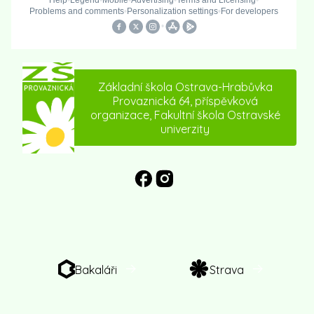
Základní škola Ostrava-Hrabůvka
Provaznická 64, příspěvková
organizace, Fakultní škola Ostravské
univerzity
Bakaláři
Strava