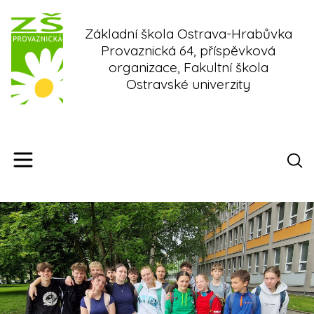
Skip
to
Základní škola Ostrava-Hrabůvka
content
Provaznická 64, příspěvková
organizace, Fakultní škola
Ostravské univerzity