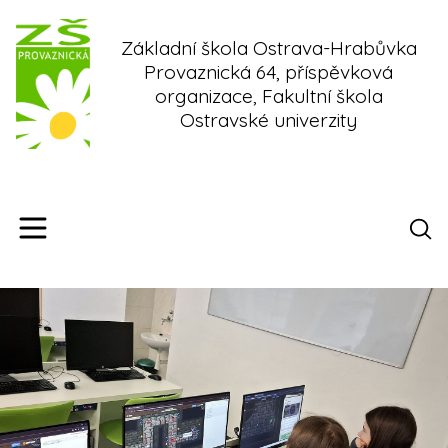
Skip
to
Základní škola Ostrava-Hrabůvka
content
Provaznická 64, příspěvková
organizace, Fakultní škola
Ostravské univerzity